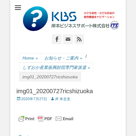
小さな会社・小さなお店のIT経営をナビゲーション
岸本ビジネスサポ
ート株式会社
Facebook
Email
Feed
/
Home
»
お知らせ・ご案内
»
しずおか産業振興財団専門家派遣
»
img01_20200727ricshizuoka
img01_20200727ricshizuoka
Posted
Author
2020年7月27日
岸 本圭史
on