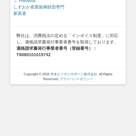
投
← Previous
Previous
しずおか産業振興財団専門
稿
post:
家派遣
ナ
ビ
ゲ
弊社は、消費税法の定める「インボイス制度」に対応
ー
し、適格請求書発行事業者番号を取得しております。
シ
適格請求書発行事業者番号（登録番号）：
ョ
T8080101019742
ン
Copyright © 2026
岸本ビジネスサポート株式会社
. All Rights
Reserved.
プライバシーポリシー