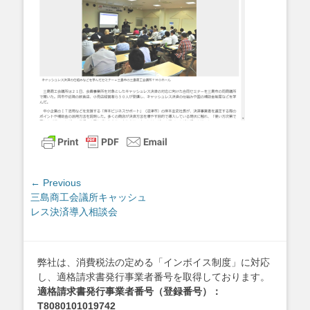
投
← Previous
Previous
三島商工会議所キャッシュ
稿
post:
レス決済導入相談会
ナ
ビ
ゲ
弊社は、消費税法の定める「インボイス制度」に対応
ー
し、適格請求書発行事業者番号を取得しております。
シ
適格請求書発行事業者番号（登録番号）：
ョ
T8080101019742