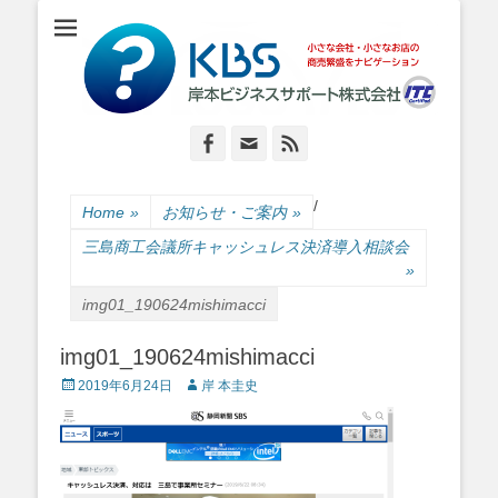
小さな会社・小さなお店のIT経営をナビゲーション
岸本ビジネスサポ
ート株式会社
Facebook
Email
Feed
/
Home
»
お知らせ・ご案内
»
三島商工会議所キャッシュレス決済導入相談会
»
img01_190624mishimacci
img01_190624mishimacci
Posted
Author
2019年6月24日
岸 本圭史
on