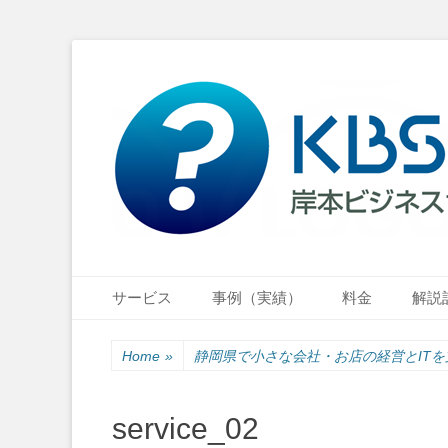
小さな会社・小さなお店のIT経営をナビゲーション
岸本ビジネスサポ
Primary Menu
Skip
サービス
事例（実績）
料金
解説
to
content
Home
»
静岡県で小さな会社・お店の経営とIT
service_02