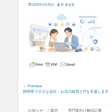
Posted
Author
2026年5月25日
岸 本圭史
on
投
← Previous
Previous
静岡県で小さな会社・お店の経営とITを支援します
稿
post:
ナ
Footer Menu
Skip
ビ
お知らせ・ご案内
専門家向け解説記事