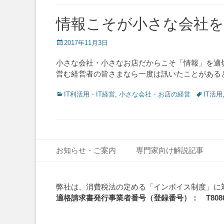
情報こそが小さな会社
Posted
2017年11月3日
on
小さな会社・小さなお店だからこそ「情報」を適
営む経営者の皆さまなら一度は訊いたことがある
Categories
Tags
IT利活用・IT経営
,
小さな会社・お店の経営
IT活用
Footer Menu
Skip
お知らせ・ご案内
専門家向け解説記事
to
content
弊社は、消費税法の定める「インボイス制度」に
適格請求書発行事業者番号（登録番号）： T808010