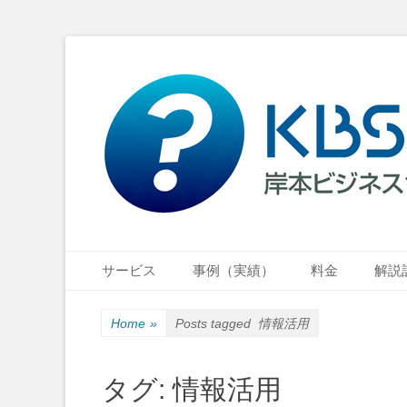
小さな会社・小さなお店のIT経営をナビゲーション
岸本ビジネスサポ
Primary Menu
Skip
サービス
事例（実績）
料金
解説
to
content
Home
»
Posts tagged
情報活用
タグ:
情報活用