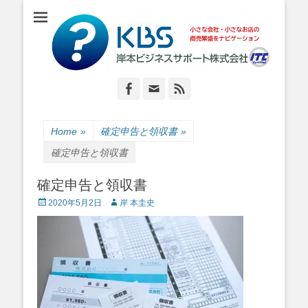
小さな会社・小さなお店のIT経営をナビゲーション
岸本ビジネスサポ
ート株式会社
Facebook
Email
Feed
Home
»
確定申告と領収書
»
確定申告と領収書
確定申告と領収書
Posted
Author
2020年5月2日
岸 本圭史
on