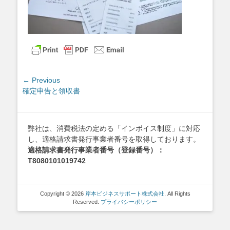
投
← Previous
Previous
確定申告と領収書
稿
post:
ナ
ビ
ゲ
弊社は、消費税法の定める「インボイス制度」に対応
し、適格請求書発行事業者番号を取得しております。
ー
適格請求書発行事業者番号（登録番号）：
シ
T8080101019742
ョ
ン
Copyright © 2026
岸本ビジネスサポート株式会社
. All Rights
Reserved.
プライバシーポリシー